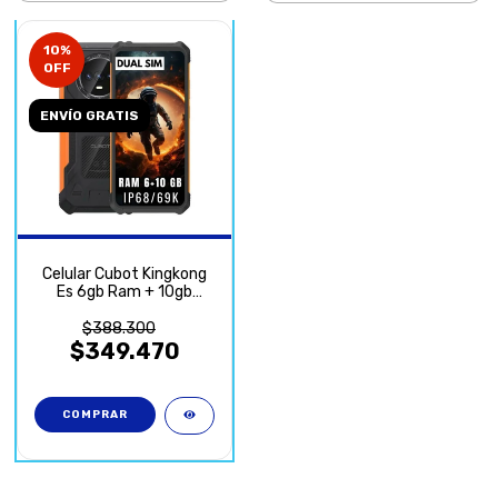
10
%
OFF
ENVÍO GRATIS
Celular Cubot Kingkong
Es 6gb Ram + 10gb
Super Slim Desing
$388.300
$349.470