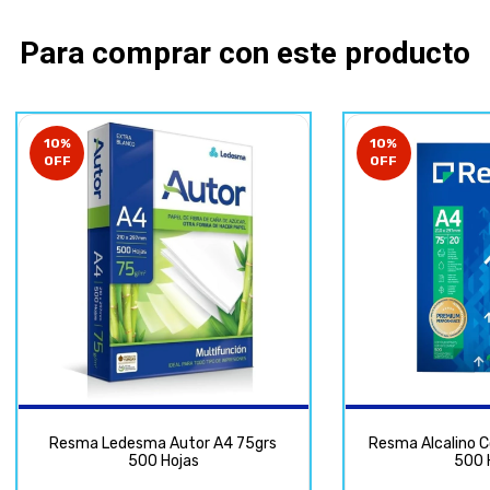
Para comprar con este producto
10
%
10
%
OFF
OFF
Resma Ledesma Autor A4 75grs
Resma Alcalino C
500 Hojas
500 