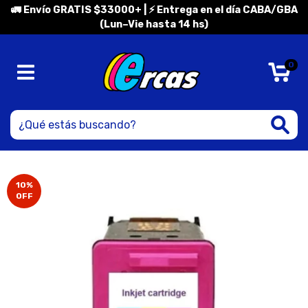
🚛 Envío GRATIS $33000+ | ⚡ Entrega en el día CABA/GBA
(Lun–Vie hasta 14 hs)
0
10
%
OFF