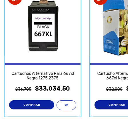
Cartuchos Alternativo Para 667xl
Cartucho Alterna
Negro 1275 2375
667xl Negr
$33.034,50
$36.705
$32.880