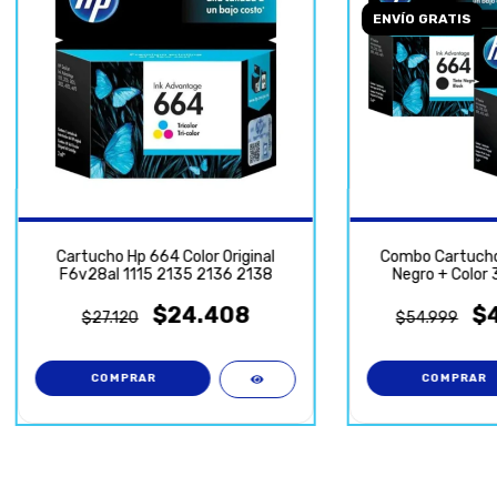
ENVÍO GRATIS
Cartucho Hp 664 Color Original
Combo Cartucho 
F6v28al 1115 2135 2136 2138
Negro + Color
$24.408
$
$27.120
$54.999