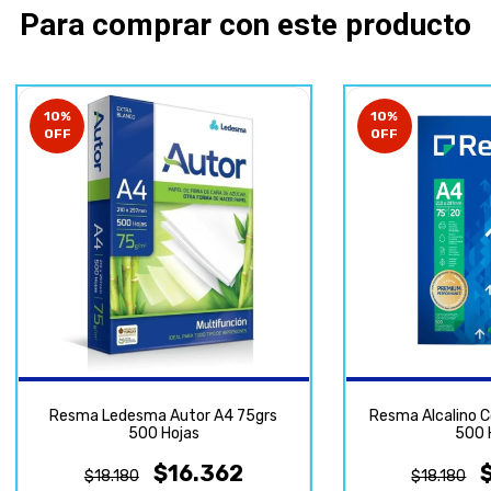
Para comprar con este producto
10
%
10
%
OFF
OFF
Resma Ledesma Autor A4 75grs
Resma Alcalino C
500 Hojas
500 
$16.362
$18.180
$18.180