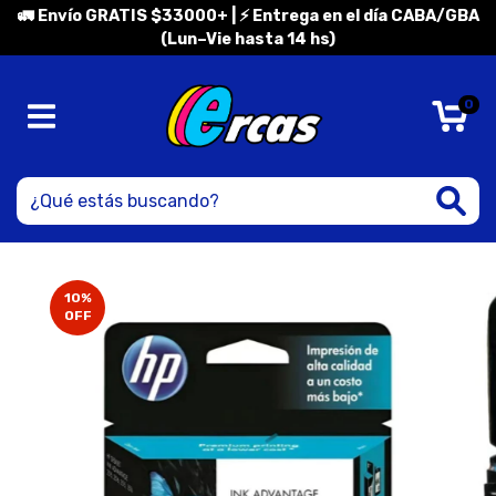
🚛 Envío GRATIS $33000+ | ⚡ Entrega en el día CABA/GBA
(Lun–Vie hasta 14 hs)
0
10
%
OFF