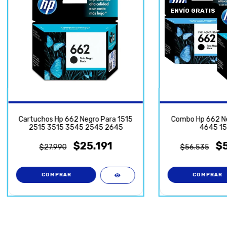
ENVÍO GRATIS
Cartuchos Hp 662 Negro Para 1515
Combo Hp 662 Ne
2515 3515 3545 2545 2645
4645 15
$25.191
$
$27.990
$56.535