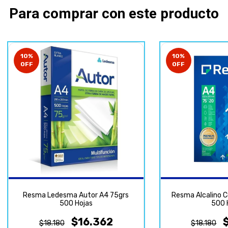
Para comprar con este producto
10
%
10
%
OFF
OFF
Resma Ledesma Autor A4 75grs
Resma Alcalino C
500 Hojas
500 
$16.362
$18.180
$18.180