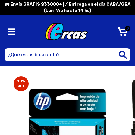
🚛 Envío GRATIS $33000+ | ⚡ Entrega en el día CABA/GBA
(Lun–Vie hasta 14 hs)
0
10
%
OFF